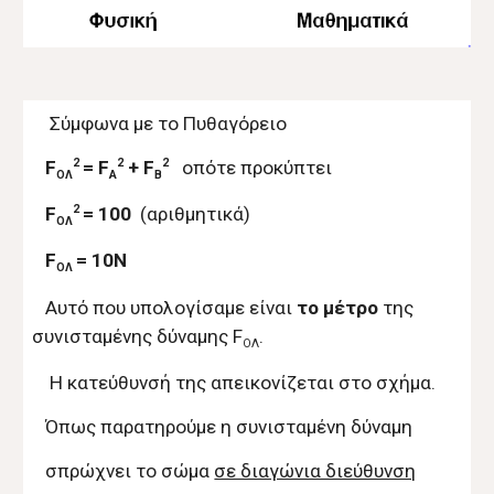
Σύμφωνα με το Πυθαγόρειο
2
2
2
F
= F
+ F
οπότε προκύπτει
ΟΛ
A
B
2
F
= 100
(αριθμητικά)
ΟΛ
F
= 10Ν
ΟΛ
Αυτό που υπολογίσαμε είναι
το μέτρο
της
συνισταμένης δύναμης F
.
ΟΛ
Η κατεύθυνσή της απεικονίζεται στο σχήμα.
Όπως παρατηρούμε η συνισταμένη δύναμη
σπρώχνει το σώμα
σε διαγώνια διεύθυνση