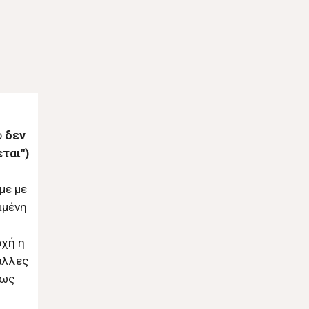
ο
δεν
ται")
με με
ιμένη
οχή η
άλλες
ίως