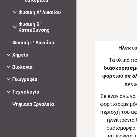
τα κύματα
Φυσική Α' Λυκείου
Φυσική Β'
Κατεύθυνσης
Φυσική Γ' Λυκείου
Ηλεκτρ
Χημεία
Τα υλικά πο
Βιολογία
διασκορπισμ
φορτίου σε ό
Γεωγραφία
αντι
Τεχνολογία
Σε έναν αγωγό 
φορτίσουμε μόν
Ψηφιακά Εργαλεία
περιοχή του α
ηλεκτρόνια 
ομοιόμορφα 
επιφάνεια τ