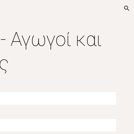
ion
- Αγωγοί και
ς